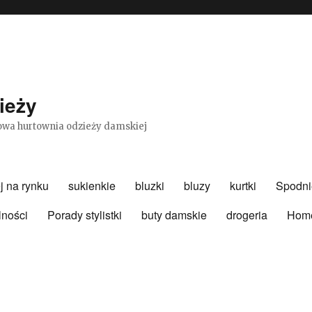
ieży
etowa hurtownia odzieży damskiej
j na rynku
sukienkie
bluzki
bluzy
kurtki
Spodni
lności
Porady stylistki
buty damskie
drogeria
Hom