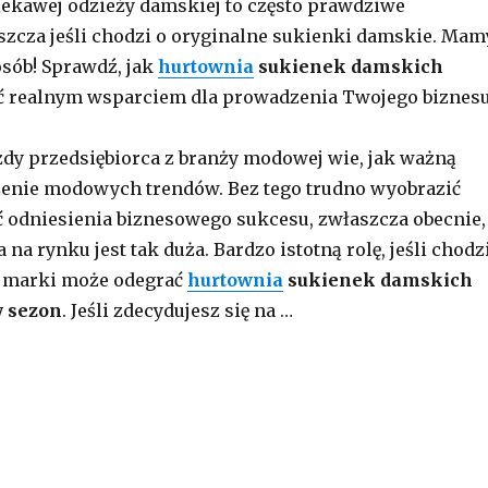
ekawej odzieży damskiej to często prawdziwe
zcza jeśli chodzi o oryginalne sukienki damskie. Mam
osób! Sprawdź, jak
hurtownia
sukienek
damskich
 realnym wsparciem dla prowadzenia Twojego biznesu
dy przedsiębiorca z branży modowej wie, jak ważną
dzenie modowych trendów. Bez tego trudno wyobrazić
 odniesienia biznesowego sukcesu, zwłaszcza obecnie,
na rynku jest tak duża. Bardzo istotną rolę, jeśli chodz
j marki może odegrać
hurtownia
sukienek damskich
y sezon
. Jeśli zdecydujesz się na …