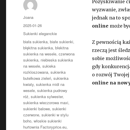
Pozyskiwanie ci
wyzwanie, zwłas
Autor
Joana
jednak na to sp
Opublikowano
2025-01-26
online
może być
Kategorie
Sukienki eleganckie
Tagi
biała sukienka
,
białe sukienki
,
Z pewnością każ
błękitna sukienka
,
błekitna
rzeczą jest śle
sukienka na wesele
,
czerwona
sobie możliwość
sukienka
,
niebieska sukienka
na wesele
,
sukieka
gdy konkurencja 
rozkloszowana
,
sukienka
o rozwój Twoje
butelkowa zieleń
,
sukienka
online na now
kwiaty
,
sukienka midi na
wesele
,
sukienka pudrowy
róż
,
sukienka sylwester
,
sukienka wieczorowa maxi
,
sukienki balowe
,
sukienki
czerwone
,
sukienki w stylu
boho
,
włoskie sukienki
hurtownia Factoryprice.eu
,