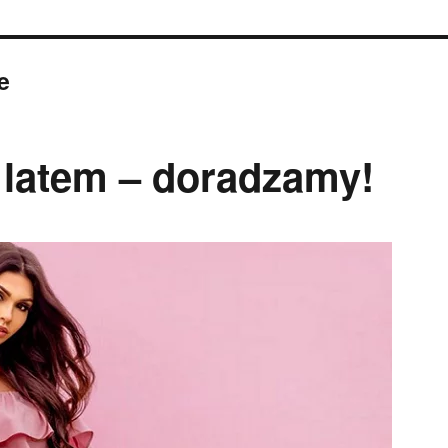
e
 latem – doradzamy!