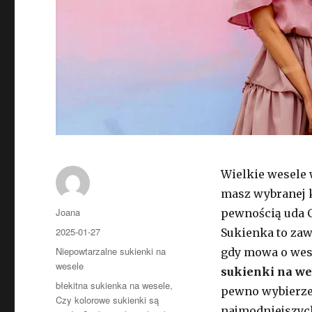
Wielkie wesele 
masz wybranej k
Autor
Joana
pewnością uda C
Opublikowano
2025-01-27
Sukienka to zaws
Kategorie
Niepowtarzalne sukienki na
gdy mowa o wese
wesele
sukienki na we
Tagi
błekitna sukienka na wesele
,
pewno wybierzes
Czy kolorowe sukienki są
najmodniejszych