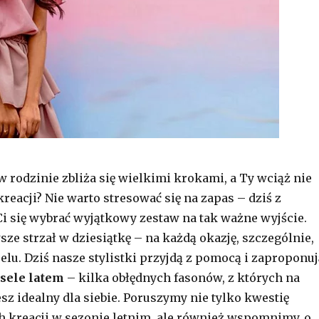
w rodzinie zbliża się wielkimi krokami, a Ty wciąż nie
reacji? Nie warto stresować się na zapas – dziś z
i się wybrać wyjątkowy zestaw na tak ważne wyjście.
ze strzał w dziesiątkę – na każdą okazję, szczególnie,
lu. Dziś nasze stylistki przyjdą z pomocą i zaproponuj
sele latem
– kilka obłędnych fasonów, z których na
z idealny dla siebie. Poruszymy nie tylko kwestię
 kreacji w sezonie letnim, ale również wspomnimy, o