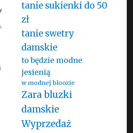
tanie sukienki do 50
y
zł
.
tanie swetry
damskie
to będzie modne
i
jesienią
w modnej bloozie
Zara bluzki
damskie
Wyprzedaż