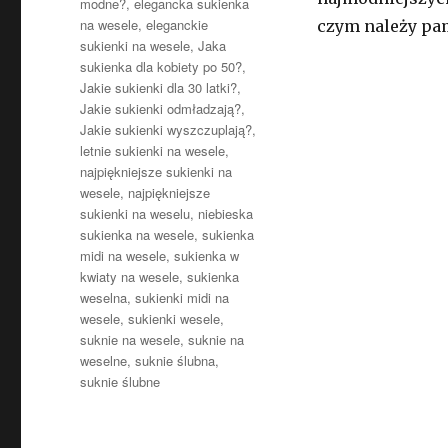
modne?
,
elegancka sukienka
na wesele
,
eleganckie
czym należy pa
sukienki na wesele
,
Jaka
sukienka dla kobiety po 50?
,
Jakie sukienki dla 30 latki?
,
Jakie sukienki odmładzają?
,
Jakie sukienki wyszczuplają?
,
letnie sukienki na wesele
,
najpiękniejsze sukienki na
wesele
,
najpiękniejsze
sukienki na weselu
,
niebieska
sukienka na wesele
,
sukienka
midi na wesele
,
sukienka w
kwiaty na wesele
,
sukienka
weselna
,
sukienki midi na
wesele
,
sukienki wesele
,
suknie na wesele
,
suknie na
weselne
,
suknie ślubna
,
suknie ślubne