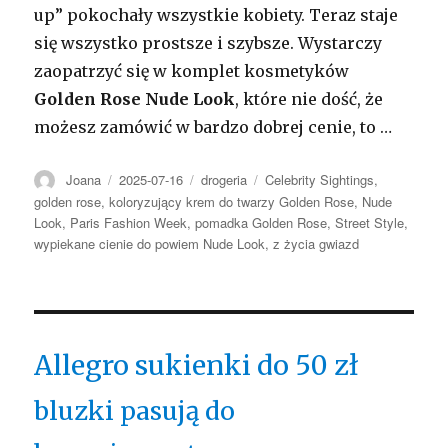
up” pokochały wszystkie kobiety. Teraz staje
się wszystko prostsze i szybsze. Wystarczy
zaopatrzyć się w komplet kosmetyków
Golden Rose Nude Look
, które nie dość, że
możesz zamówić w bardzo dobrej cenie, to …
Autor
Opublikowano
Kategorie
Tagi
Joana
2025-07-16
drogeria
Celebrity Sightings
,
golden rose
,
koloryzujący krem do twarzy Golden Rose
,
Nude
Look
,
Paris Fashion Week
,
pomadka Golden Rose
,
Street Style
,
wypiekane cienie do powiem Nude Look
,
z życia gwiazd
Allegro sukienki do 50 zł
bluzki pasują do