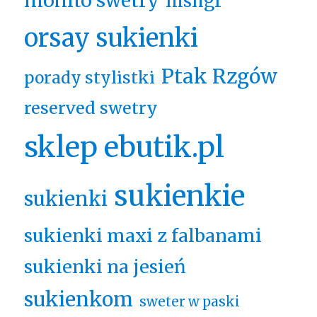
mohito swetry
msngr
orsay sukienki
Ptak Rzgów
porady stylistki
reserved swetry
sklep ebutik.pl
sukienkie
sukienki
sukienki maxi z falbanami
sukienki na jesień
sukienkom
sweter w paski