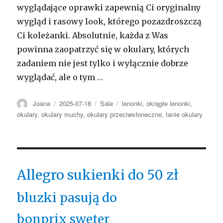
wyglądające oprawki zapewnią Ci oryginalny
wygląd i rasowy look, którego pozazdroszczą
Ci koleżanki. Absolutnie, każda z Was
powinna zaopatrzyć się w okulary, których
zadaniem nie jest tylko i wyłącznie dobrze
wyglądać, ale o tym …
Autor
Opublikowano
Kategorie
Tagi
Joana
2025-07-18
Sale
lenonki
,
okrągłe lenonki
,
okulary
,
okulary muchy
,
okulary przeciwsłoneczne
,
tanie okulary
Allegro sukienki do 50 zł
bluzki pasują do
bonprix sweter