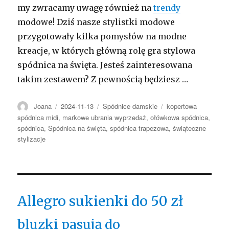
my zwracamy uwagę również na
trendy
modowe! Dziś nasze stylistki modowe
przygotowały kilka pomysłów na modne
kreacje, w których główną rolę gra stylowa
spódnica na święta. Jesteś zainteresowana
takim zestawem? Z pewnością będziesz …
Autor
Opublikowano
Kategorie
Tagi
Joana
2024-11-13
Spódnice damskie
kopertowa
spódnica midi
,
markowe ubrania wyprzedaż
,
ołówkowa spódnica
,
spódnica
,
Spódnica na święta
,
spódnica trapezowa
,
świąteczne
stylizacje
Allegro sukienki do 50 zł
bluzki pasują do