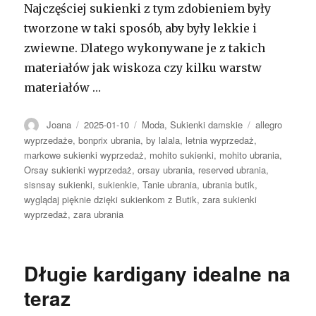
Najczęściej sukienki z tym zdobieniem były
tworzone w taki sposób, aby były lekkie i
zwiewne. Dlatego wykonywane je z takich
materiałów jak wiskoza czy kilku warstw
materiałów …
Autor
Opublikowano
Kategorie
Tagi
Joana
2025-01-10
Moda
,
Sukienki damskie
allegro
wyprzedaże
,
bonprix ubrania
,
by lalala
,
letnia wyprzedaż
,
markowe sukienki wyprzedaż
,
mohito sukienki
,
mohito ubrania
,
Orsay sukienki wyprzedaż
,
orsay ubrania
,
reserved ubrania
,
sisnsay sukienki
,
sukienkie
,
Tanie ubrania
,
ubrania butik
,
wyglądaj pięknie dzięki sukienkom z Butik
,
zara sukienki
wyprzedaż
,
zara ubrania
Długie kardigany idealne na
teraz