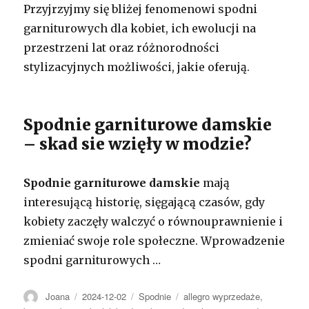
Przyjrzyjmy się bliżej fenomenowi spodni
garniturowych dla kobiet, ich ewolucji na
przestrzeni lat oraz różnorodności
stylizacyjnych możliwości, jakie oferują.
Spodnie garniturowe damskie
– skad sie wzięły w modzie?
Spodnie garniturowe damskie
mają
interesującą historię, sięgającą czasów, gdy
kobiety zaczęły walczyć o równouprawnienie i
zmieniać swoje role społeczne. Wprowadzenie
spodni garniturowych …
Autor
Opublikowano
Kategorie
Tagi
Joana
2024-12-02
Spodnie
allegro wyprzedaże
,