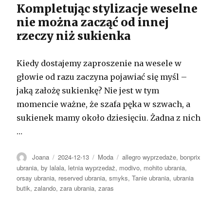
Kompletując stylizacje weselne
nie można zacząć od innej
rzeczy niż sukienka
Kiedy dostajemy zaproszenie na wesele w
głowie od razu zaczyna pojawiać się myśl –
jaką założę sukienkę? Nie jest w tym
momencie ważne, że szafa pęka w szwach, a
sukienek mamy około dziesięciu. Żadna z nich
…
Autor
Opublikowano
Kategorie
Tagi
Joana
2024-12-13
Moda
allegro wyprzedaże
,
bonprix
ubrania
,
by lalala
,
letnia wyprzedaż
,
modivo
,
mohito ubrania
,
orsay ubrania
,
reserved ubrania
,
smyks
,
Tanie ubrania
,
ubrania
butik
,
zalando
,
zara ubrania
,
zaras