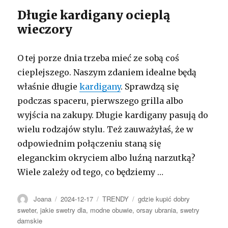
Długie kardigany ocieplą
wieczory
O tej porze dnia trzeba mieć ze sobą coś
cieplejszego. Naszym zdaniem idealne będą
właśnie długie
kardigany
. Sprawdzą się
podczas spaceru, pierwszego grilla albo
wyjścia na zakupy. Długie kardigany pasują do
wielu rodzajów stylu. Też zauważyłaś, że w
odpowiednim połączeniu staną się
eleganckim okryciem albo luźną narzutką?
Wiele zależy od tego, co będziemy …
Autor
Opublikowano
Kategorie
Tagi
Joana
2024-12-17
TRENDY
gdzie kupić dobry
sweter
,
jakie swetry dla
,
modne obuwie
,
orsay ubrania
,
swetry
damskie