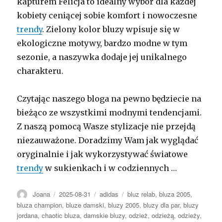
kapturem Felicja to idealny wybór dla każdej
kobiety ceniącej sobie komfort i nowoczesne
trendy
. Zielony kolor bluzy wpisuje się w
ekologiczne motywy, bardzo modne w tym
sezonie, a naszywka dodaje jej unikalnego
charakteru.
Czytając naszego bloga na pewno będziecie na
bieżąco ze wszystkimi modnymi tendencjami.
Z naszą pomocą Wasze stylizacje nie przejdą
niezauważone. Doradzimy Wam jak wyglądać
oryginalnie i jak wykorzystywać światowe
trendy
w sukienkach i w codziennych …
Autor
Opublikowano
Kategorie
Tagi
Joana
2025-08-31
adidas
bluz relab
,
bluza 2005
,
bluza champion
,
bluze damski
,
bluzy 2005
,
bluzy dla par
,
bluzy
jordana
,
chaotic bluza
,
damskie bluzy
,
odzież
,
odzieżą
,
odzieży
,