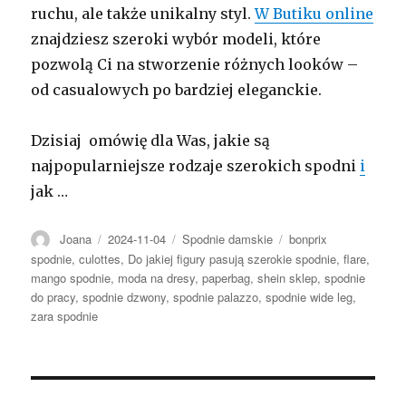
ruchu, ale także unikalny styl.
W Butiku online
znajdziesz szeroki wybór modeli, które
pozwolą Ci na stworzenie różnych looków –
od casualowych po bardziej eleganckie.
Dzisiaj omówię dla Was, jakie są
najpopularniejsze rodzaje szerokich spodni
i
jak …
Autor
Opublikowano
Kategorie
Tagi
Joana
2024-11-04
Spodnie damskie
bonprix
spodnie
,
culottes
,
Do jakiej figury pasują szerokie spodnie
,
flare
,
mango spodnie
,
moda na dresy
,
paperbag
,
shein sklep
,
spodnie
do pracy
,
spodnie dzwony
,
spodnie palazzo
,
spodnie wide leg
,
zara spodnie