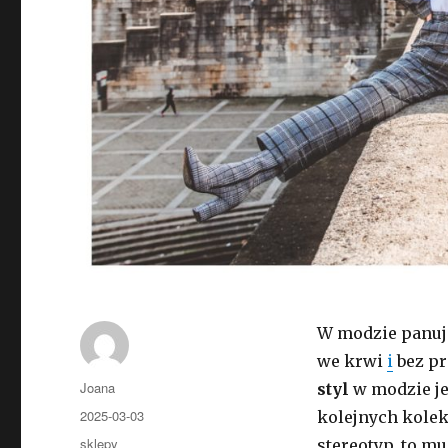
W modzie panuje
we krwi
i
bez pr
Autor
Joana
styl
w modzie j
Opublikowano
2025-03-03
kolejnych kolek
Kategorie
sklepy
stereotyp, to m