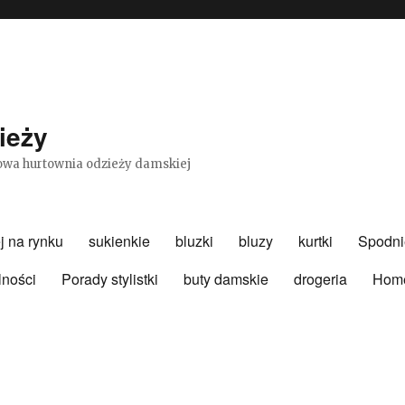
ieży
etowa hurtownia odzieży damskiej
j na rynku
sukienkie
bluzki
bluzy
kurtki
Spodni
lności
Porady stylistki
buty damskie
drogeria
Hom