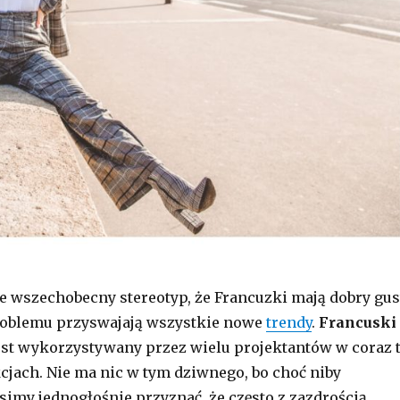
 wszechobecny stereotyp, że Francuzki mają dobry gus
oblemu przyswajają wszystkie nowe
trendy
.
Francuski
est wykorzystywany przez wielu projektantów w coraz 
cjach. Nie ma nic w tym dziwnego, bo choć niby
usimy jednogłośnie przyznać, że często z zazdrością