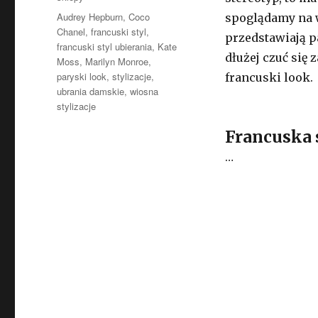
Tagi
Audrey Hepburn
,
Coco
spoglądamy na w
Chanel
,
francuski styl
,
przedstawiają p
francuski styl ubierania
,
Kate
dłużej czuć się
Moss
,
Marilyn Monroe
,
paryski look
,
stylizacje
,
francuski look.
ubrania damskie
,
wiosna
stylizacje
Francuska 
…