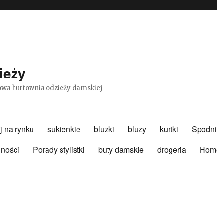
ieży
etowa hurtownia odzieży damskiej
j na rynku
sukienkie
bluzki
bluzy
kurtki
Spodni
lności
Porady stylistki
buty damskie
drogeria
Hom