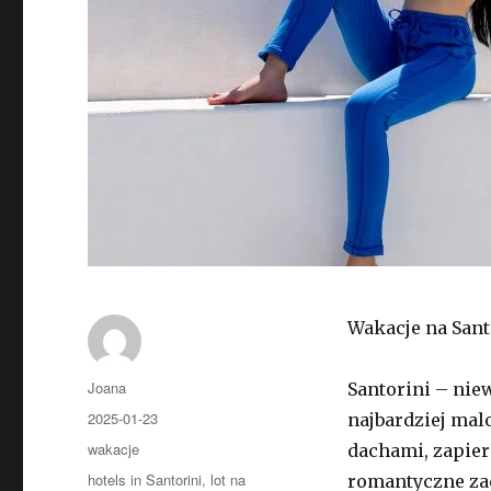
Wakacje na Santo
Autor
Joana
Santorini – nie
Opublikowano
2025-01-23
najbardziej mal
Kategorie
wakacje
dachami, zapier
Tagi
hotels in Santorini
,
lot na
romantyczne zac