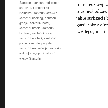
Santorini
,
perissa
,
red beach
,
planujesz wyjaz
santorini
,
santorini all
przemyśleć zaw
inclusive
,
santorini atrakcje
,
santorini booking
,
santorini
jakie stylizacj
grecja
,
santorini hotel
,
garderobę z ofe
santorini hotels
,
santorini
każdej sytuacji.
lotnisko
,
santorini nocą
,
santorini noclegi
,
santorini
plaże
,
santorini pogoda
,
santorini restauracja
,
santorini
wakacje
,
wyspa Santorini
,
wyspy Santorini