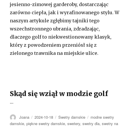
jesienno-zimowej garderoby, dostarczając
zarówno ciepła, jak i wyrafinowanego stylu. W
naszym artykule zgłębimy tajniki tego
wszechstronnego ubrania, zdradzając,
dlaczego golf to niekwestionowany klasyk,
który z powodzeniem przeniósł się z
zielonego trawnika na miejskie ulice.
Skąd się wziął w modzie golf
…
Autor
Opublikowano
Kategorie
Tagi
Joana
2024-10-18
Swetry damskie
modne swetry
damskie
,
piękne swetry damskie
,
swetery
,
swetry dla
,
swetry na