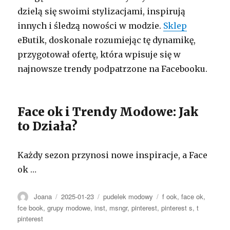
dzielą się swoimi stylizacjami, inspirują
innych i śledzą nowości w modzie.
Sklep
eButik, doskonale rozumiejąc tę dynamikę,
przygotował ofertę, która wpisuje się w
najnowsze trendy podpatrzone na Facebooku.
Face ok i Trendy Modowe: Jak
to Działa?
Każdy sezon przynosi nowe inspiracje, a Face
ok …
Autor
Opublikowano
Kategorie
Tagi
Joana
2025-01-23
pudelek modowy
f ook
,
face ok
,
fce book
,
grupy modowe
,
inst
,
msngr
,
pinterest
,
pinterest s
,
t
pinterest