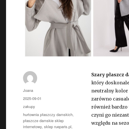
Szary płaszcz 
który doskonale
Autor
Joana
neutralny kolor
Opublikowano
2025-09-01
zarówno casualo
Kategorie
zakupy
również bardzo 
Tagi
hurtownia płaszczy damskich
,
czyni go niezas
płaszcze damskie sklep
względu na sezon
internetowy
,
sklep rueparis.pl
,