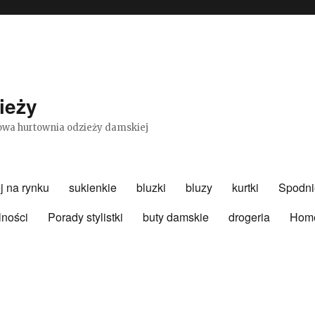
ieży
etowa hurtownia odzieży damskiej
j na rynku
sukienkie
bluzki
bluzy
kurtki
Spodni
lności
Porady stylistki
buty damskie
drogeria
Hom