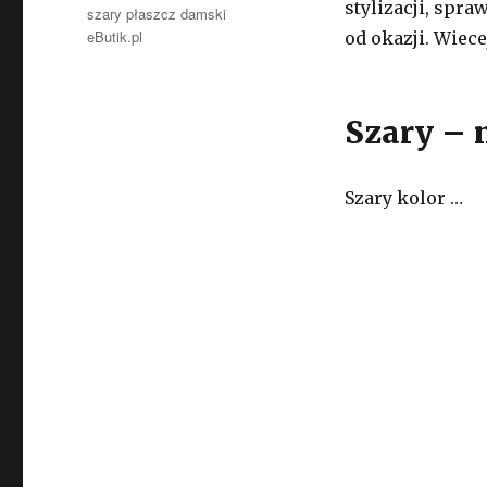
stylizacji, spra
szary płaszcz damski
eButik.pl
od okazji. Wiec
Szary – 
Szary kolor …