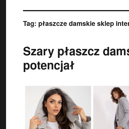
Tag:
płaszcze damskie sklep int
Szary płaszcz dams
potencjał