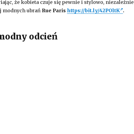
wiając, że kobieta czuje się pewnie i stylowo, niezależnie
ej modnych ubrań
Rue Paris
https://bit.ly/42POltK
.
modny odcień