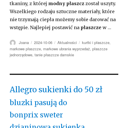
tkaniny, z której
modny płaszcz
został uszyty.
Wszelkiego rodzaju sztuczne materiały, które
nie trzymają ciepła możemy sobie darować na
wstępie. Najlepiej postawić na
płaszcze
w …
Autor
Opublikowano
Kategorie
Tagi
Joana
2024-10-06
Aktualności
kurtki i płaszcze
,
markowe płaszcze
,
markowe ubrania wyprzedaż
,
płaszcze
jednorzędowe
,
tanie płaszcze damskie
Allegro sukienki do 50 zł
bluzki pasują do
bonprix sweter
dzianinowa sukienka