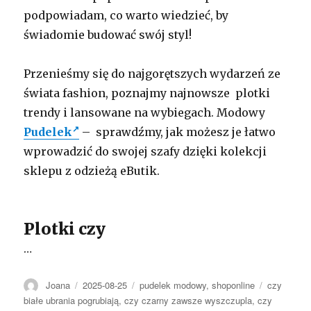
podpowiadam, co warto wiedzieć, by
świadomie budować swój styl!
Przenieśmy się do najgorętszych wydarzeń ze
świata fashion, poznajmy najnowsze plotki
trendy i lansowane na wybiegach. Modowy
Pudelek
– sprawdźmy, jak możesz je łatwo
wprowadzić do swojej szafy dzięki kolekcji
sklepu z odzieżą eButik.
Plotki czy
…
Autor
Opublikowano
Kategorie
Tagi
Joana
2025-08-25
pudelek modowy
,
shoponline
czy
białe ubrania pogrubiają
,
czy czarny zawsze wyszczupla
,
czy