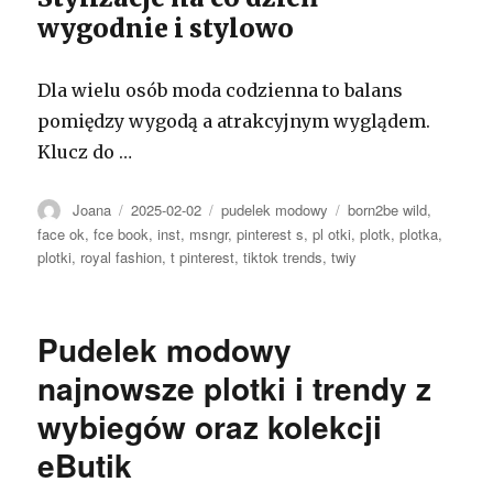
wygodnie i stylowo
Dla wielu osób moda codzienna to balans
pomiędzy wygodą a atrakcyjnym wyglądem.
Klucz do …
Autor
Opublikowano
Kategorie
Tagi
Joana
2025-02-02
pudelek modowy
born2be wild
,
face ok
,
fce book
,
inst
,
msngr
,
pinterest s
,
pl otki
,
plotk
,
plotka
,
plotki
,
royal fashion
,
t pinterest
,
tiktok trends
,
twiy
Pudelek modowy
najnowsze plotki i trendy z
wybiegów oraz kolekcji
eButik