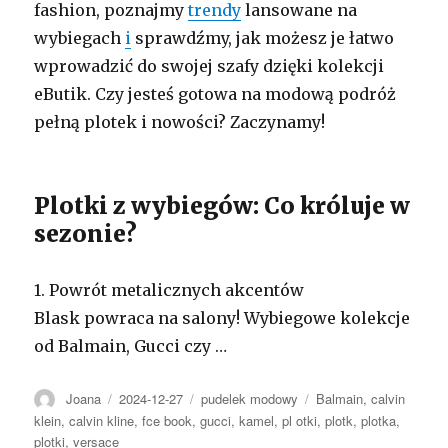
fashion, poznajmy
trendy
lansowane na
wybiegach
i
sprawdźmy, jak możesz je łatwo
wprowadzić do swojej szafy dzięki kolekcji
eButik. Czy jesteś gotowa na modową podróż
pełną plotek i nowości? Zaczynamy!
Plotki z wybiegów: Co króluje w
sezonie?
1. Powrót metalicznych akcentów
Blask powraca na salony! Wybiegowe kolekcje
od Balmain, Gucci czy …
Autor
Opublikowano
Kategorie
Tagi
Joana
2024-12-27
pudelek modowy
Balmain
,
calvin
klein
,
calvin kline
,
fce book
,
gucci
,
kamel
,
pl otki
,
plotk
,
plotka
,
plotki
,
versace