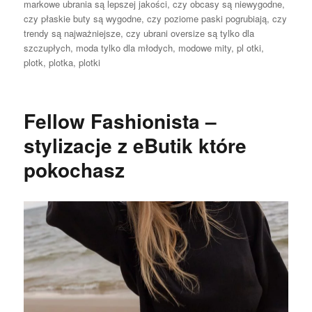
markowe ubrania są lepszej jakości
,
czy obcasy są niewygodne
,
czy płaskie buty są wygodne
,
czy poziome paski pogrubiają
,
czy
trendy są najważniejsze
,
czy ubrani oversize są tylko dla
szczupłych
,
moda tylko dla młodych
,
modowe mity
,
pl otki
,
plotk
,
plotka
,
plotki
Fellow Fashionista –
stylizacje z eButik które
pokochasz