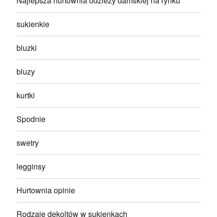
Najlepsza hurtownia odzieży damskiej na rynku
sukienkie
bluzki
bluzy
kurtki
Spodnie
swetry
legginsy
Hurtownia opinie
Rodzaje dekoltów w sukienkach