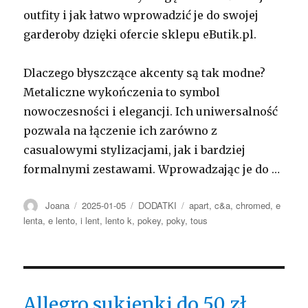
outfity i jak łatwo wprowadzić je do swojej
garderoby dzięki ofercie sklepu eButik.pl.
Dlaczego błyszczące akcenty są tak modne?
Metaliczne wykończenia to symbol
nowoczesności i elegancji. Ich uniwersalność
pozwala na łączenie ich zarówno z
casualowymi stylizacjami, jak i bardziej
formalnymi zestawami. Wprowadzając je do …
Autor
Opublikowano
Kategorie
Tagi
Joana
2025-01-05
DODATKI
apart
,
c&a
,
chromed
,
e
lenta
,
e lento
,
i lent
,
lento k
,
pokey
,
poky
,
tous
Allegro sukienki do 50 zł