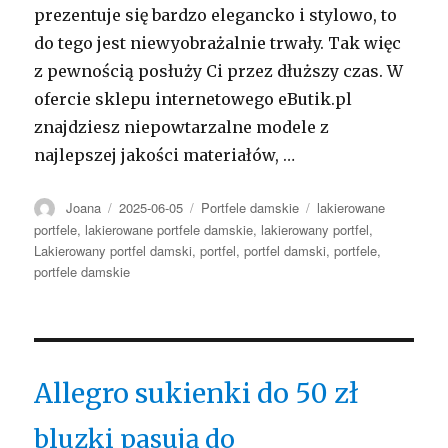
prezentuje się bardzo elegancko i stylowo, to
do tego jest niewyobrażalnie trwały. Tak więc
z pewnością posłuży Ci przez dłuższy czas. W
ofercie sklepu internetowego eButik.pl
znajdziesz niepowtarzalne modele z
najlepszej jakości materiałów, …
Autor
Opublikowano
Kategorie
Tagi
Joana
2025-06-05
Portfele damskie
lakierowane
portfele
,
lakierowane portfele damskie
,
lakierowany portfel
,
Lakierowany portfel damski
,
portfel
,
portfel damski
,
portfele
,
portfele damskie
Allegro sukienki do 50 zł
bluzki pasują do