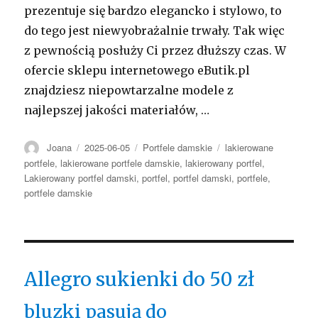
prezentuje się bardzo elegancko i stylowo, to
do tego jest niewyobrażalnie trwały. Tak więc
z pewnością posłuży Ci przez dłuższy czas. W
ofercie sklepu internetowego eButik.pl
znajdziesz niepowtarzalne modele z
najlepszej jakości materiałów, …
Autor
Opublikowano
Kategorie
Tagi
Joana
2025-06-05
Portfele damskie
lakierowane
portfele
,
lakierowane portfele damskie
,
lakierowany portfel
,
Lakierowany portfel damski
,
portfel
,
portfel damski
,
portfele
,
portfele damskie
Allegro sukienki do 50 zł
bluzki pasują do