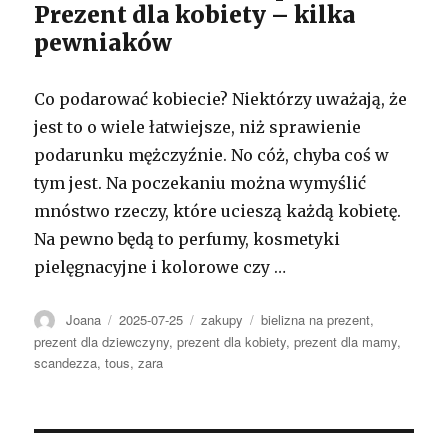
Prezent dla kobiety – kilka
pewniaków
Co podarować kobiecie? Niektórzy uważają, że
jest to o wiele łatwiejsze, niż sprawienie
podarunku mężczyźnie. No cóż, chyba coś w
tym jest. Na poczekaniu można wymyślić
mnóstwo rzeczy, które ucieszą każdą kobietę.
Na pewno będą to perfumy, kosmetyki
pielęgnacyjne i kolorowe czy …
Autor
Opublikowano
Kategorie
Tagi
Joana
2025-07-25
zakupy
bielizna na prezent
,
prezent dla dziewczyny
,
prezent dla kobiety
,
prezent dla mamy
,
scandezza
,
tous
,
zara