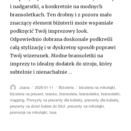
i nadgarstki, a konkretnie na modnych
bransoletkach. Ten drobny i z pozoru mało
znaczący element biżuterii może wspaniale
podkręcić Twój imprezowy look.
Odpowiednio dobrana doskonale podkreśli
całą stylizację i w dyskretny sposób poprawi
Twój wizerunek. Modne bransoletki na
imprezy to idealny dodatek do stroju, który
subtelnie i nienachalnie …
Autor
Opublikowano
Kategorie
Tagi
Joana
2025-01-11
Biżuteria
biżuteria na mikołajki
,
biżuteria na prezent
,
branso
,
bransoleta
,
bransoletka
,
bransoletki
,
mapping
,
Pomysły na prezenty dla kobiety
,
prezenty dla kobiety
,
prezenty na dzień kobiet do 50zł
,
prezenty na mikołajki
,
promocje na mikołajki
,
tous