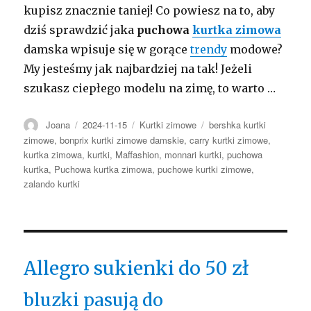
kupisz znacznie taniej! Co powiesz na to, aby
dziś sprawdzić jaka
puchowa
kurtka zimowa
damska wpisuje się w gorące
trendy
modowe?
My jesteśmy jak najbardziej na tak! Jeżeli
szukasz ciepłego modelu na zimę, to warto …
Autor
Opublikowano
Kategorie
Tagi
Joana
2024-11-15
Kurtki zimowe
bershka kurtki
zimowe
,
bonprix kurtki zimowe damskie
,
carry kurtki zimowe
,
kurtka zimowa
,
kurtki
,
Maffashion
,
monnari kurtki
,
puchowa
kurtka
,
Puchowa kurtka zimowa
,
puchowe kurtki zimowe
,
zalando kurtki
Allegro sukienki do 50 zł
bluzki pasują do