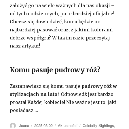
założyć go na wiele ważnych dla nas okazji –
od tych codziennych, po te bardziej oficjalne!
Chcesz się dowiedzieć, komu będzie on
najbardziej pasować oraz, z jakimi kolorami
dobrze współgra? W takim razie przeczytaj
nasz artykuł!
Komu pasuje pudrowy róż?
Zastanawiasz się komu pasuje
pudrowy róż w
stylizacjach
na lato
? Odpowiedź jest bardzo
prosta! Każdej kobiecie! Nie ważne jest to, jaki
posiadasz
…
Autor
Opublikowano
Kategorie
Tagi
Joana
2025-08-02
Aktualności
Celebrity Sightings
,