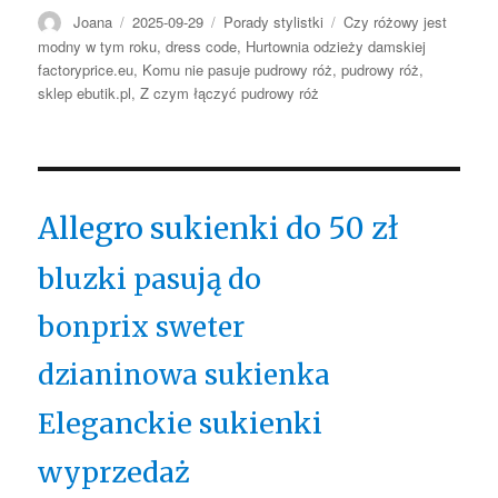
Autor
Opublikowano
Kategorie
Tagi
Joana
2025-09-29
Porady stylistki
Czy różowy jest
modny w tym roku
,
dress code
,
Hurtownia odzieży damskiej
factoryprice.eu
,
Komu nie pasuje pudrowy róż
,
pudrowy róż
,
sklep ebutik.pl
,
Z czym łączyć pudrowy róż
Allegro sukienki do 50 zł
bluzki pasują do
bonprix sweter
dzianinowa sukienka
Eleganckie sukienki
wyprzedaż