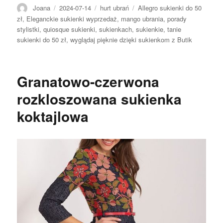
Autor
Opublikowano
Kategorie
Tagi
Joana
2024-07-14
hurt ubrań
Allegro sukienki do 50
zł
,
Eleganckie sukienki wyprzedaż
,
mango ubrania
,
porady
stylistki
,
quiosque sukienki
,
sukienkach
,
sukienkie
,
tanie
sukienki do 50 zł
,
wyglądaj pięknie dzięki sukienkom z Butik
Granatowo-czerwona
rozkloszowana sukienka
koktajlowa