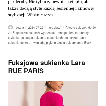
garderoby. Nie tylko zapewniają ciepło, ale
także dodają stylu każdej jesiennej i zimowej
stylizacji. Właśnie teraz …
Autor
Opublikowano
Kategorie
Tagi
Joana
2024-07-22
hurt ubrań
Allegro sukienki do 50
zł
,
Eleganckie sukienki wyprzedaż
,
mango ubrania
,
porady
stylistki
,
quiosque sukienki
,
sukienkach
,
sukienkie
,
tanie
sukienki do 50 zł
,
wyglądaj pięknie dzięki sukienkom z Butik
Fuksjowa sukienka Lara
RUE PARIS