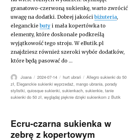
granatowo-czerwoną sukienkę, warto zwrócić
uwagę na dodatki. Dobrej jakości
biżuteria
,
eleganckie
buty
i mała kopertówka to
elementy, które doskonale podkreślą
wyjątkowość tego stroju. W eButik.pl
znajdziesz również szeroki wybór dodatków,
które będą pasować do …
Autor
Opublikowano
Kategorie
Tagi
Joana
2024-07-14
hurt ubrań
Allegro sukienki do 50
zł
,
Eleganckie sukienki wyprzedaż
,
mango ubrania
,
porady
stylistki
,
quiosque sukienki
,
sukienkach
,
sukienkie
,
tanie
sukienki do 50 zł
,
wyglądaj pięknie dzięki sukienkom z Butik
Ecru-czarna sukienka w
zebrę z kopertowym