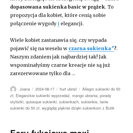
dopasowana sukienka basic w prążek
. To
propozycja dla kobiet, które cenią sobie
połączenie wygody
i
elegancji.
Wiele kobiet zastanawia się, czy wypada
pojawić się na weselu w
czarna sukienka
?
.
Naszym zdaniem jak najbardziej tak! Jak
wspominałyśmy czarne kreacje nie są już
zarezerwowane tylko dla …
Autor
Opublikowano
Kategorie
Tagi
Joana
2024-08-17
hurt ubrań
Allegro sukienki do 50
zł
,
Eleganckie sukienki wyprzedaż
,
mango ubrania
,
porady
stylistki
,
quiosque sukienki
,
sukienkach
,
sukienkie
,
tanie
sukienki do 50 zł
,
wyglądaj pięknie dzięki sukienkom z Butik
Ecru-fuksjowa maxi