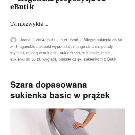
eButik
Ta niezwykła …
Autor
Opublikowano
Kategorie
Tagi
Joana
2024-08-31
hurt ubrań
Allegro sukienki do 50
zł
,
Eleganckie sukienki wyprzedaż
,
mango ubrania
,
porady
stylistki
,
quiosque sukienki
,
sukienkach
,
sukienkie
,
tanie
sukienki do 50 zł
,
wyglądaj pięknie dzięki sukienkom z Butik
Szara dopasowana
sukienka basic w prążek