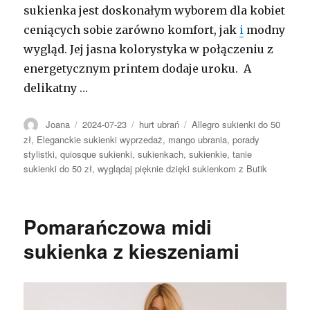
sukienka jest doskonałym wyborem dla kobiet
ceniących sobie zarówno komfort, jak
i
modny
wygląd. Jej jasna kolorystyka w połączeniu z
energetycznym printem dodaje uroku. A
delikatny …
Autor
Opublikowano
Kategorie
Tagi
Joana
2024-07-23
hurt ubrań
Allegro sukienki do 50
zł
,
Eleganckie sukienki wyprzedaż
,
mango ubrania
,
porady
stylistki
,
quiosque sukienki
,
sukienkach
,
sukienkie
,
tanie
sukienki do 50 zł
,
wyglądaj pięknie dzięki sukienkom z Butik
Pomarańczowa midi
sukienka z kieszeniami