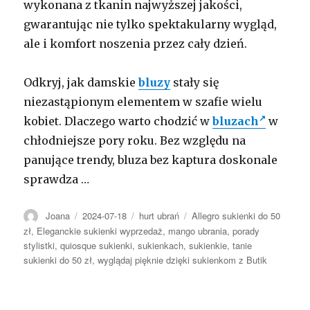
wykonana z tkanin najwyższej jakości,
gwarantując nie tylko spektakularny wygląd,
ale i komfort noszenia przez cały dzień.
Odkryj, jak damskie
bluzy
stały się
niezastąpionym elementem w szafie wielu
kobiet. Dlaczego warto chodzić w
bluzach
w
chłodniejsze pory roku. Bez względu na
panujące trendy, bluza bez kaptura doskonale
sprawdza …
Autor
Opublikowano
Kategorie
Tagi
Joana
2024-07-18
hurt ubrań
Allegro sukienki do 50
zł
,
Eleganckie sukienki wyprzedaż
,
mango ubrania
,
porady
stylistki
,
quiosque sukienki
,
sukienkach
,
sukienkie
,
tanie
sukienki do 50 zł
,
wyglądaj pięknie dzięki sukienkom z Butik