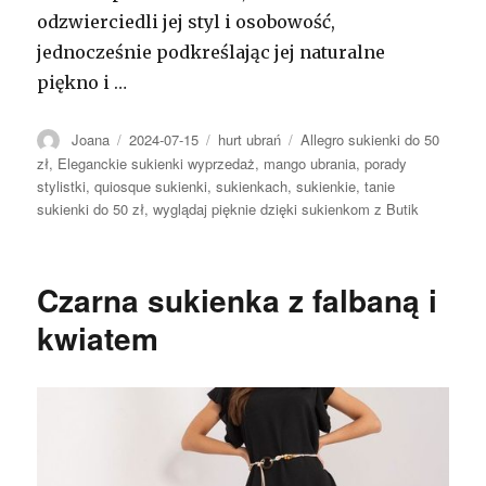
odzwierciedli jej styl i osobowość,
jednocześnie podkreślając jej naturalne
piękno i …
Autor
Opublikowano
Kategorie
Tagi
Joana
2024-07-15
hurt ubrań
Allegro sukienki do 50
zł
,
Eleganckie sukienki wyprzedaż
,
mango ubrania
,
porady
stylistki
,
quiosque sukienki
,
sukienkach
,
sukienkie
,
tanie
sukienki do 50 zł
,
wyglądaj pięknie dzięki sukienkom z Butik
Czarna sukienka z falbaną i
kwiatem