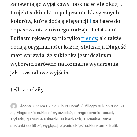
zapewniając wyjątkowy look na wiele okazji.
Projekt sukienki to połączenie klasycznych
kolorów, które dodają elegancji
i
są łatwe do
dopasowania z różnego rodzaju dodatkami.
Bufiaste rękawy są nie tylko
trendy
, ale także
dodają oryginalności każdej stylizacji. Długość
maxi sprawia, że sukienka jest idealnym
wyborem zarówno na formalne wydarzenia,
jak i casualowe wyjścia.
Jeśli znudziły …
Autor
Opublikowano
Kategorie
Tagi
Joana
2024-07-17
hurt ubrań
Allegro sukienki do 50
zł
,
Eleganckie sukienki wyprzedaż
,
mango ubrania
,
porady
stylistki
,
quiosque sukienki
,
sukienkach
,
sukienkie
,
tanie
sukienki do 50 zł
,
wyglądaj pięknie dzięki sukienkom z Butik