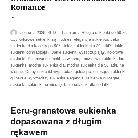
Romance
…
Autor
Opublikowano
Kategorie
Tagi
Joana
2025-09-18
Fashion
Allegro sukienki do 50 zł
,
Czy kolorowe sukienki są modne?
,
elegancja sukienka
,
Jaka
sukienka dla kobiety po 50?
,
Jakie sukienki dla 30 latki?
,
Jakie
sukienki odmładzają?
,
Jakie sukienki wyszczuplają?
,
kolorowe
sukienki
,
Kolorowe sukienki na wiosnę
,
koszulowe sukienki
,
lou
sukienka
,
modna sukienka dla
,
modna sukienka dla 50 latki
,
na
wiosnę
,
Orsay sukienki wyprzedaż
,
quiosque
,
quiosque sukienki
,
quiosque wyprzedaż
,
sukienka elegancja
,
sukienka quiosque
,
sukienki
,
sukienki na wiosnę
,
tanie sukienki dla 50 latki
Ecru-granatowa sukienka
dopasowana z długim
rękawem