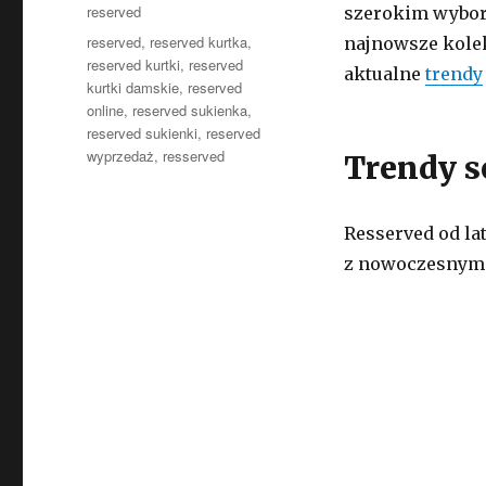
Kategorie
reserved
szerokim wybore
Tagi
reserved
,
reserved kurtka
,
najnowsze kole
reserved kurtki
,
reserved
aktualne
trendy
kurtki damskie
,
reserved
online
,
reserved sukienka
,
reserved sukienki
,
reserved
wyprzedaż
,
resserved
Trendy s
Resserved od la
z nowoczesnym 