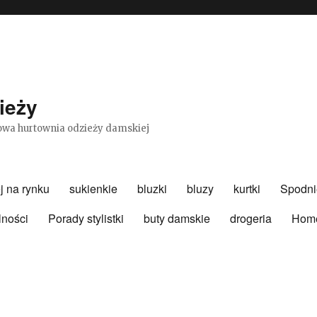
ieży
etowa hurtownia odzieży damskiej
j na rynku
sukienkie
bluzki
bluzy
kurtki
Spodni
lności
Porady stylistki
buty damskie
drogeria
Hom