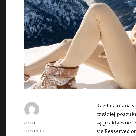
Każda zmiana s
częściej poszuku
Autor
Joana
są praktyczne
i
Opublikowano
2025-01-13
się Resserved o