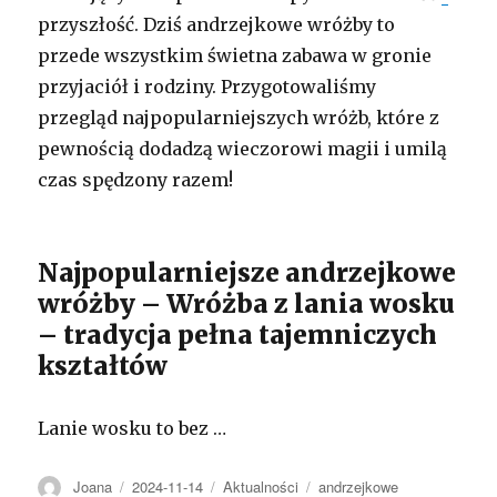
przyszłość. Dziś andrzejkowe wróżby to
przede wszystkim świetna zabawa w gronie
przyjaciół i rodziny. Przygotowaliśmy
przegląd najpopularniejszych wróżb, które z
pewnością dodadzą wieczorowi magii i umilą
czas spędzony razem!
Najpopularniejsze andrzejkowe
wróżby – Wróżba z lania wosku
– tradycja pełna tajemniczych
kształtów
Lanie wosku to bez …
Autor
Opublikowano
Kategorie
Tagi
Joana
2024-11-14
Aktualności
andrzejkowe