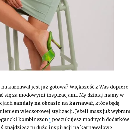
a na karnawał jest już gotowa? Większość z Was dopiero
ać się za modowymi inspiracjami. My dzisiaj mamy w
ycjach
sandały
na obcasie na karnawał
, które będą
ieniem wieczorowej stylizacji. Jeżeli masz już wybran
legancki kombinezon
i
poszukujesz modnych dodatków
ziś znajdziesz tu dużo inspiracji na karnawałowe