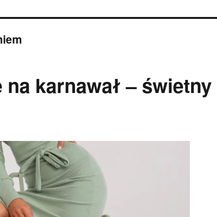
niem
 na karnawał – świetny