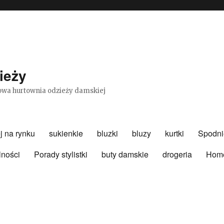
ieży
etowa hurtownia odzieży damskiej
j na rynku
sukienkie
bluzki
bluzy
kurtki
Spodni
lności
Porady stylistki
buty damskie
drogeria
Hom