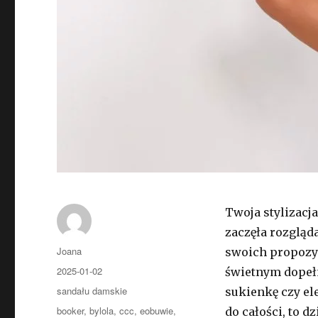
Twoja stylizacj
zaczęła rozgląd
Autor
Joana
swoich propoz
Opublikowano
2025-01-02
świetnym dopełn
Kategorie
sandału damskie
sukienkę czy e
Tagi
booker
,
bylola
,
ccc
,
eobuwie
,
do całości, to d