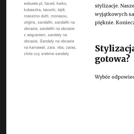
eobuwie.pl
,
faced
,
karko
,
stylizacje. Nas
kubaszka
,
lasocki
,
lejdi
,
wyjątkowych sa
massimo dutti
,
monasou
,
origins
,
sandałki
,
sandałki na
pięknie. Koniecz
obcasie
,
sandałki na obcasie
z wiązaniem
,
sandały na
obcasie
,
Sandały na obcasie
Stylizacj
na karnawał
,
zara. nba
,
zaras
,
złote czy srebrne sandały
gotowa?
Wybór odpowiedn