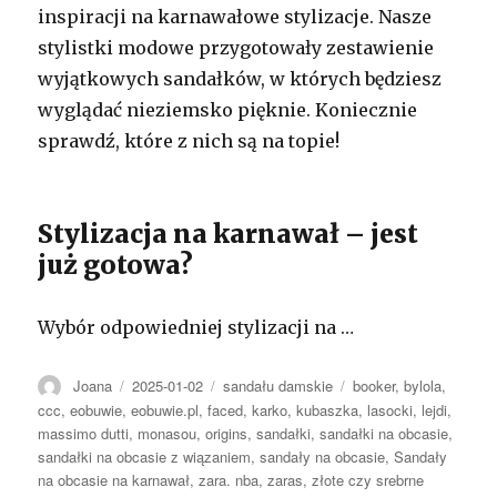
inspiracji na karnawałowe stylizacje. Nasze
stylistki modowe przygotowały zestawienie
wyjątkowych sandałków, w których będziesz
wyglądać nieziemsko pięknie. Koniecznie
sprawdź, które z nich są na topie!
Stylizacja na karnawał – jest
już gotowa?
Wybór odpowiedniej stylizacji na …
Autor
Opublikowano
Kategorie
Tagi
Joana
2025-01-02
sandału damskie
booker
,
bylola
,
ccc
,
eobuwie
,
eobuwie.pl
,
faced
,
karko
,
kubaszka
,
lasocki
,
lejdi
,
massimo dutti
,
monasou
,
origins
,
sandałki
,
sandałki na obcasie
,
sandałki na obcasie z wiązaniem
,
sandały na obcasie
,
Sandały
na obcasie na karnawał
,
zara. nba
,
zaras
,
złote czy srebrne