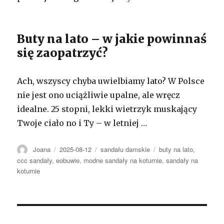
Buty na lato – w jakie powinnaś
się zaopatrzyć?
Ach, wszyscy chyba uwielbiamy lato? W Polsce
nie jest ono uciążliwie upalne, ale wręcz
idealne. 25 stopni, lekki wietrzyk muskający
Twoje ciało no i Ty – w letniej …
Autor
Opublikowano
Kategorie
Tagi
Joana
2025-08-12
sandału damskie
buty na lato
,
ccc sandały
,
eobuwie
,
modne sandały na koturnie
,
sandały na
koturnie