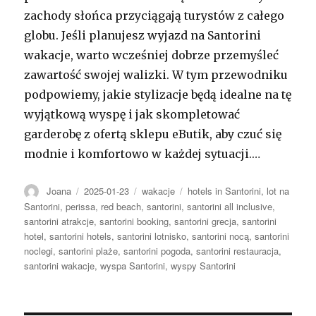
zachody słońca przyciągają turystów z całego
globu. Jeśli planujesz wyjazd na Santorini
wakacje, warto wcześniej dobrze przemyśleć
zawartość swojej walizki. W tym przewodniku
podpowiemy, jakie stylizacje będą idealne na tę
wyjątkową wyspę i jak skompletować
garderobę z ofertą sklepu eButik, aby czuć się
modnie i komfortowo w każdej sytuacji.…
Autor
Opublikowano
Kategorie
Tagi
Joana
2025-01-23
wakacje
hotels in Santorini
,
lot na
Santorini
,
perissa
,
red beach
,
santorini
,
santorini all inclusive
,
santorini atrakcje
,
santorini booking
,
santorini grecja
,
santorini
hotel
,
santorini hotels
,
santorini lotnisko
,
santorini nocą
,
santorini
noclegi
,
santorini plaże
,
santorini pogoda
,
santorini restauracja
,
santorini wakacje
,
wyspa Santorini
,
wyspy Santorini