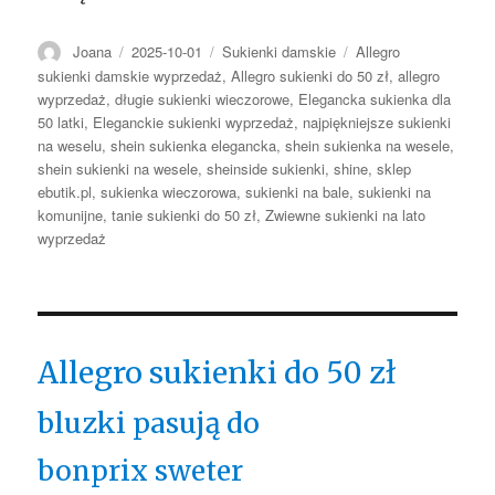
Autor
Opublikowano
Kategorie
Tagi
Joana
2025-10-01
Sukienki damskie
Allegro
sukienki damskie wyprzedaż
,
Allegro sukienki do 50 zł
,
allegro
wyprzedaż
,
długie sukienki wieczorowe
,
Elegancka sukienka dla
50 latki
,
Eleganckie sukienki wyprzedaż
,
najpiękniejsze sukienki
na weselu
,
shein sukienka elegancka
,
shein sukienka na wesele
,
shein sukienki na wesele
,
sheinside sukienki
,
shine
,
sklep
ebutik.pl
,
sukienka wieczorowa
,
sukienki na bale
,
sukienki na
komunijne
,
tanie sukienki do 50 zł
,
Zwiewne sukienki na lato
wyprzedaż
Allegro sukienki do 50 zł
bluzki pasują do
bonprix sweter