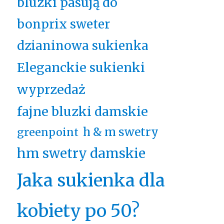
bluzki pasują do
bonprix sweter
dzianinowa sukienka
Eleganckie sukienki
wyprzedaż
fajne bluzki damskie
h & m swetry
greenpoint
hm swetry damskie
Jaka sukienka dla
kobiety po 50?