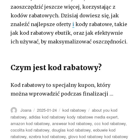
zaoszczędzić jeszcze więcej, korzystając z
kodów rabatowych. Dzisiaj dowiesz się, jak
znaleźć najlepsze oferty
i
kody rabatowe, takie
jak kod rabatowy ebutik, oraz jak efektywnie
ich używać, by maksymalizować oszczędności.
Czym jest kod rabatowy?
Kod rabatowy to specjalny kupon, który
można wprowadzić podczas finalizacji …
Autor
Opublikowano
Kategorie
Tagi
Joana
2025-01-24
kod rabatowy
about you kod
rabatowy
,
adidas kod rabatowy kody rabatowe media expert
,
amazon kod rabatowy
,
answear kod rabatowy
,
ccc kod rabatowy
,
cocolita kod rabatowy
,
douglas kod rabatowy
,
eobuwie kod
rabatowy
,
ezebra kod rabatowy
,
glovo kod rabatowy kod rabatowy