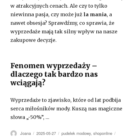
w atrakcyjnych cenach. Ale czy to tylko
niewinna pasja, czy może już
la mania
, a
nawet obsesja? Sprawdźmy, co sprawia, że
wyprzedaże mają tak silny wpływ na nasze
zakupowe decyzje.
Fenomen wyprzedaży –
dlaczego tak bardzo nas
wciągają?
Wyprzedaże to zjawisko, które od lat podbija
serca miłośników mody. Kuszą nas magiczne
słowa „-50%”, …
Autor
Opublikowano
Kategorie
Tagi
Joana
2025-05-27
pudelek modowy
,
shoponline