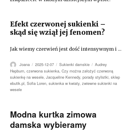
Efekt czerwonej sukienki –
skąd się wziął jej fenomen?
Jak wiemy czerwień jest dość intensywnym i …
Autor
Opublikowano
Kategorie
Tagi
Joana
2025-12-07
Sukienki damskie
Audrey
Hepburn
,
czerwona sukienka
,
Czy można założyć czerwoną
sukienkę na wesele
,
Jacqueline Kennedy
,
porady stylistki
,
sklep
ebutik.pl
,
Sofia Loren
,
sukienka w kwiaty
,
zwiewne sukienki na
wesele
Modna kurtka zimowa
damska wybieramy