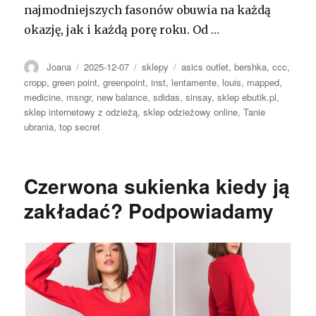
najmodniejszych fasonów obuwia na każdą
okazję, jak i każdą porę roku. Od …
Autor
Opublikowano
Kategorie
Tagi
Joana
2025-12-07
sklepy
asics outlet
,
bershka
,
ccc
,
cropp
,
green point
,
greenpoint
,
inst
,
lentamente
,
louis
,
mapped
,
medicine
,
msngr
,
new balance
,
sdidas
,
sinsay
,
sklep ebutik.pl
,
sklep internetowy z odzieżą
,
sklep odzieżowy online
,
Tanie
ubrania
,
top secret
Czerwona sukienka kiedy ją
zakładać? Podpowiadamy