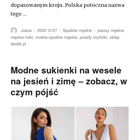
dopasowanym kroju. Polska potoczna nazwa
tego …
Autor
Opublikowano
Kategorie
Tagi
Joana
2025-10-27
Spodnie męskie
jeansy męskie
,
męskie rurki
,
modne spodnie męskie
,
porady stylistki
,
sklep
ebutik.pl
Modne sukienki na wesele
na jesień i zimę – zobacz, w
czym pójść