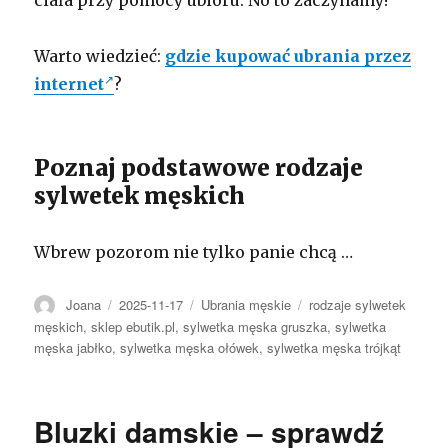
Warto wiedzieć:
gdzie kupować ubrania przez
internet
?
Poznaj podstawowe rodzaje
sylwetek męskich
Wbrew pozorom nie tylko panie chcą …
Autor
Opublikowano
Kategorie
Tagi
Joana
2025-11-17
Ubrania męskie
rodzaje sylwetek
męskich
,
sklep ebutik.pl
,
sylwetka męska gruszka
,
sylwetka
męska jabłko
,
sylwetka męska ołówek
,
sylwetka męska trójkąt
Bluzki damskie – sprawdź