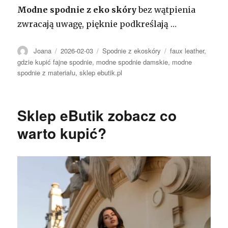
Modne spodnie z eko skóry
bez wątpienia
zwracają uwagę, pięknie podkreślają …
Autor
Opublikowano
Kategorie
Tagi
Joana
2026-02-03
Spodnie z ekoskóry
faux leather
,
gdzie kupić fajne spodnie
,
modne spodnie damskie
,
modne
spodnie z materiału
,
sklep ebutik.pl
Sklep eButik zobacz co
warto kupić?