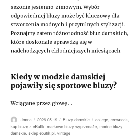
sezonie jesienno-zimowym. Wybór
odpowiedniej bluzy może być kluczowy dla
stworzenia modnych i przytulnych stylizacji.
Poznajmy zatem różnorodność bluz damskich,
które doskonale sprawdzą się w
nadchodzących chłodniejszych miesiącach.
Kiedy w modzie damskiej
pojawiły się sportowe bluzy?
Wciągane przez głowę …
Autor
Opublikowano
Kategorie
Tagi
Joana
2026-05-19
Bluzy damskie
college
,
crewneck
,
kup bluzę z eButik
,
markowe bluzy wyprzedaże
,
modne bluzy
damskie
,
sklep ebutik.pl
,
vintage