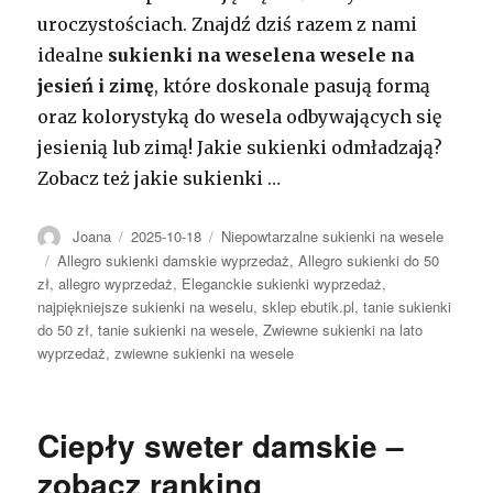
uroczystościach. Znajdź dziś razem z nami
idealne
sukienki na weselena wesele na
jesień i zimę
, które doskonale pasują formą
oraz kolorystyką do wesela odbywających się
jesienią lub zimą! Jakie sukienki odmładzają?
Zobacz też jakie sukienki …
Autor
Opublikowano
Kategorie
Joana
2025-10-18
Niepowtarzalne sukienki na wesele
Tagi
Allegro sukienki damskie wyprzedaż
,
Allegro sukienki do 50
zł
,
allegro wyprzedaż
,
Eleganckie sukienki wyprzedaż
,
najpiękniejsze sukienki na weselu
,
sklep ebutik.pl
,
tanie sukienki
do 50 zł
,
tanie sukienki na wesele
,
Zwiewne sukienki na lato
wyprzedaż
,
zwiewne sukienki na wesele
Ciepły sweter damskie –
zobacz ranking