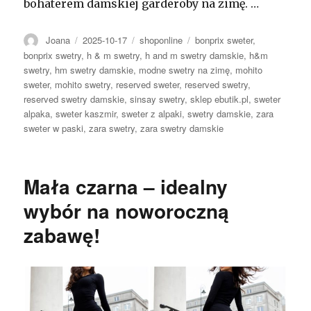
bohaterem damskiej garderoby na zimę. …
Autor
Opublikowano
Kategorie
Tagi
Joana
2025-10-17
shoponline
bonprix sweter
,
bonprix swetry
,
h & m swetry
,
h and m swetry damskie
,
h&m
swetry
,
hm swetry damskie
,
modne swetry na zimę
,
mohito
sweter
,
mohito swetry
,
reserved sweter
,
reserved swetry
,
reserved swetry damskie
,
sinsay swetry
,
sklep ebutik.pl
,
sweter
alpaka
,
sweter kaszmir
,
sweter z alpaki
,
swetry damskie
,
zara
sweter w paski
,
zara swetry
,
zara swetry damskie
Mała czarna – idealny
wybór na noworoczną
zabawę!