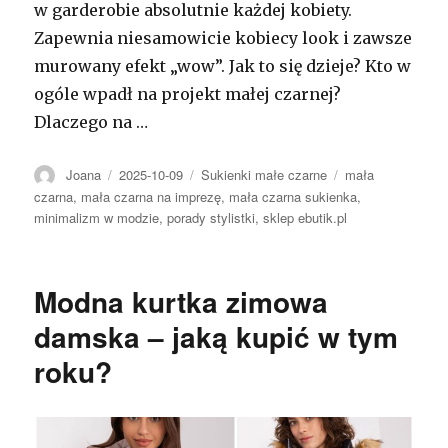
w garderobie absolutnie każdej kobiety.
Zapewnia niesamowicie kobiecy look i zawsze
murowany efekt „wow”. Jak to się dzieje? Kto w
ogóle wpadł na projekt małej czarnej?
Dlaczego na …
Autor
Opublikowano
Kategorie
Tagi
Joana
2025-10-09
Sukienki małe czarne
mała
czarna
,
mała czarna na imprezę
,
mała czarna sukienka
,
minimalizm w modzie
,
porady stylistki
,
sklep ebutik.pl
Modna kurtka zimowa
damska – jaką kupić w tym
roku?