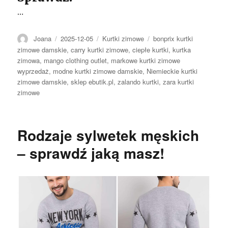
…
Autor
Opublikowano
Kategorie
Tagi
Joana
2025-12-05
Kurtki zimowe
bonprix kurtki
zimowe damskie
,
carry kurtki zimowe
,
ciepłe kurtki
,
kurtka
zimowa
,
mango clothing outlet
,
markowe kurtki zimowe
wyprzedaż
,
modne kurtki zimowe damskie
,
Niemieckie kurtki
zimowe damskie
,
sklep ebutik.pl
,
zalando kurtki
,
zara kurtki
zimowe
Rodzaje sylwetek męskich
– sprawdź jaką masz!