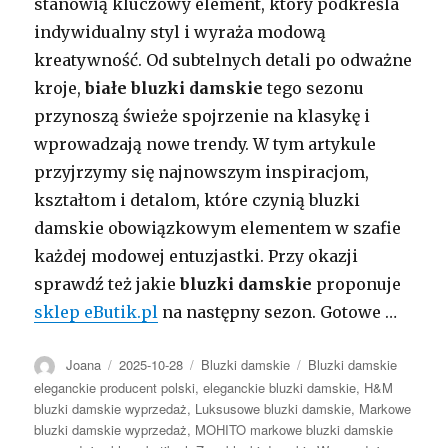
stanowią kluczowy element, który podkreśla
indywidualny styl i wyraża modową
kreatywność. Od subtelnych detali po odważne
kroje,
białe bluzki damskie
tego sezonu
przynoszą świeże spojrzenie na klasykę i
wprowadzają nowe trendy. W tym artykule
przyjrzymy się najnowszym inspiracjom,
kształtom i detalom, które czynią bluzki
damskie obowiązkowym elementem w szafie
każdej modowej entuzjastki. Przy okazji
sprawdź też jakie
bluzki damskie
proponuje
sklep eButik.pl
na następny sezon. Gotowe …
Autor
Opublikowano
Kategorie
Tagi
Joana
2025-10-28
Bluzki damskie
Bluzki damskie
eleganckie producent polski
,
eleganckie bluzki damskie
,
H&M
bluzki damskie wyprzedaż
,
Luksusowe bluzki damskie
,
Markowe
bluzki damskie wyprzedaż
,
MOHITO markowe bluzki damskie