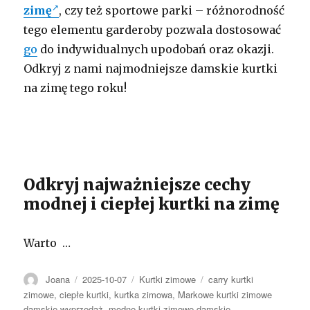
zimę
, czy też sportowe parki – różnorodność
tego elementu garderoby pozwala dostosować
go
do indywidualnych upodobań oraz okazji.
Odkryj z nami najmodniejsze damskie kurtki
na zimę tego roku!
Odkryj najważniejsze cechy
modnej i ciepłej kurtki na zimę
Warto …
Autor
Opublikowano
Kategorie
Tagi
Joana
2025-10-07
Kurtki zimowe
carry kurtki
zimowe
,
ciepłe kurtki
,
kurtka zimowa
,
Markowe kurtki zimowe
damskie wyprzedaż
,
modne kurtki zimowe damskie
,