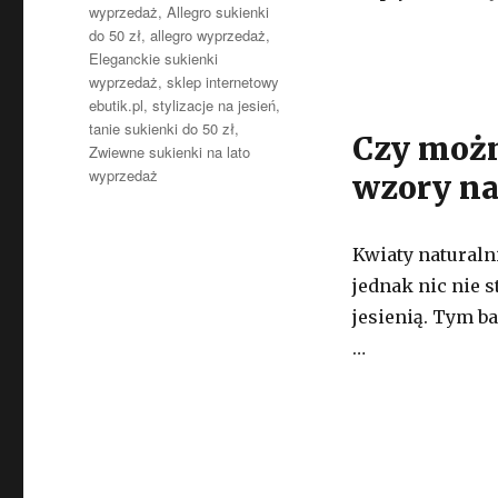
wyprzedaż
,
Allegro sukienki
do 50 zł
,
allegro wyprzedaż
,
Eleganckie sukienki
wyprzedaż
,
sklep internetowy
ebutik.pl
,
stylizacje na jesień
,
tanie sukienki do 50 zł
,
Czy możn
Zwiewne sukienki na lato
wyprzedaż
wzory na
Kwiaty naturaln
jednak nic nie s
jesienią. Tym ba
…