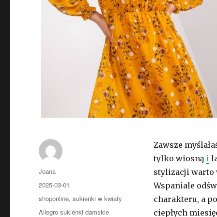
Zawsze myślałaś
tylko wiosną
i
l
Autor
Joana
stylizacji warto
Opublikowano
2025-03-01
Wspaniale odśw
Kategorie
shoponline
,
sukienki w kwiaty
charakteru, a 
Tagi
Allegro sukienki damskie
ciepłych miesię