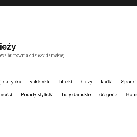
ieży
etowa hurtownia odzieży damskiej
j na rynku
sukienkie
bluzki
bluzy
kurtki
Spodni
lności
Porady stylistki
buty damskie
drogeria
Hom