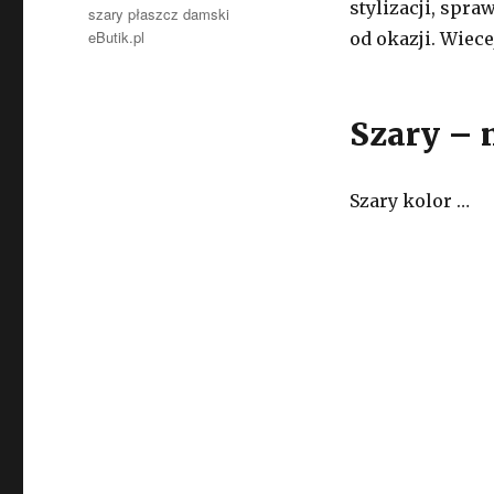
stylizacji, spra
szary płaszcz damski
eButik.pl
od okazji. Wiec
Szary – 
Szary kolor …