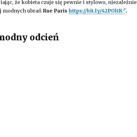
wiając, że kobieta czuje się pewnie i stylowo, niezależnie
ej modnych ubrań
Rue Paris
https://bit.ly/42POltK
.
modny odcień