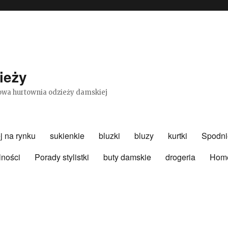
ieży
etowa hurtownia odzieży damskiej
j na rynku
sukienkie
bluzki
bluzy
kurtki
Spodni
lności
Porady stylistki
buty damskie
drogeria
Hom