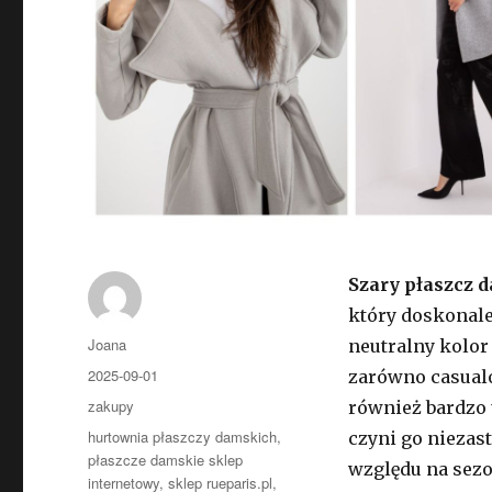
Szary płaszcz 
który doskonale
Autor
Joana
neutralny kolor
Opublikowano
2025-09-01
zarówno casualo
Kategorie
zakupy
również bardzo 
Tagi
hurtownia płaszczy damskich
,
czyni go niezas
płaszcze damskie sklep
względu na sezon
internetowy
,
sklep rueparis.pl
,