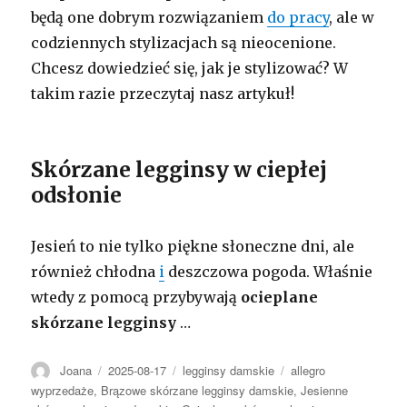
będą one dobrym rozwiązaniem
do pracy
, ale w
codziennych stylizacjach są nieocenione.
Chcesz dowiedzieć się, jak je stylizować? W
takim razie przeczytaj nasz artykuł!
Skórzane legginsy w ciepłej
odsłonie
Jesień to nie tylko piękne słoneczne dni, ale
również chłodna
i
deszczowa pogoda. Właśnie
wtedy z pomocą przybywają
ocieplane
skórzane legginsy
…
Autor
Opublikowano
Kategorie
Tagi
Joana
2025-08-17
legginsy damskie
allegro
wyprzedaże
,
Brązowe skórzane legginsy damskie
,
Jesienne