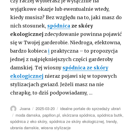
czy raczej wybierasz je wyłącznie na
wyjątkowe okazje lub ewentualnie wtedy,
kiedy musisz? Bez względu na to, jaki masz do
nich stosunek,
spódnica
ze skóry
ekologicznej
zdecydowanie powinna pojawić
się w Twojej garderobie. Niedroga, efektowna,
bardzo kobieca
i
praktyczna – to propozycja
jednej z najpiękniejszych części garderoby
damskiej. Tej wiosny
spódnica ze skóry
ekologicznej
nieraz pojawi się w topowych
stylizacjach gwiazd. Jeżeli masz na nie
chrapkę, to dziś podpowiadamy, …
Autor
Opublikowano
Kategorie
Joana
2025-03-20
idealne portale do sprzedaży ubrań
Tagi
moda damska
,
papilion.pl
,
skórzana spódnica
,
spódnica butik
,
spódnica z eko skóry
,
spódnica ze skóry ekologicznej
,
trendy
,
ubrania damskie
,
wiosna stylizacje