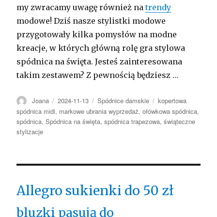
my zwracamy uwagę również na
trendy
modowe! Dziś nasze stylistki modowe
przygotowały kilka pomysłów na modne
kreacje, w których główną rolę gra stylowa
spódnica na święta. Jesteś zainteresowana
takim zestawem? Z pewnością będziesz …
Autor
Opublikowano
Kategorie
Tagi
Joana
2024-11-13
Spódnice damskie
kopertowa
spódnica midi
,
markowe ubrania wyprzedaż
,
ołówkowa spódnica
,
spódnica
,
Spódnica na święta
,
spódnica trapezowa
,
świąteczne
stylizacje
Allegro sukienki do 50 zł
bluzki pasują do