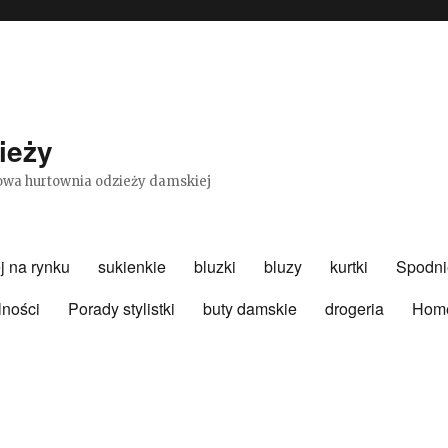
ieży
etowa hurtownia odzieży damskiej
j na rynku
sukienkie
bluzki
bluzy
kurtki
Spodni
lności
Porady stylistki
buty damskie
drogeria
Hom