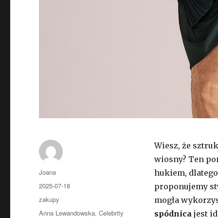
Wiesz, że sztru
wiosny? Ten po
Autor
Joana
hukiem, dlatego
Opublikowano
2025-07-18
proponujemy sty
Kategorie
zakupy
mogła wykorzyst
Tagi
Anna Lewandowska
,
Celebrity
spódnica
jest i