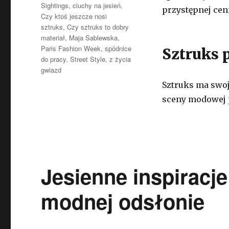
Sightings
,
ciuchy na jesień
,
przystępnej cen
Czy ktoś jeszcze nosi
sztruks
,
Czy sztruks to dobry
materiał
,
Maja Sablewska
,
Paris Fashion Week
,
spódnice
Sztruks 
do pracy
,
Street Style
,
z życia
gwiazd
Sztruks ma swoje
sceny modowej 
Jesienne inspiracj
modnej odsłonie