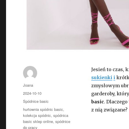
Jesień to czas,
sukienki
i
krótk
Autor
Joana
zmysłowym ubra
Opublikowano
2024-10-10
garderoby, któr
Kategorie
Spódnice basic
basic
. Dlaczego
Tagi
hurtownia spódnic basic
,
z nią związane? 
kolekcja spódnic
,
spódnica
basic sklep online
,
spódnice
do pracy