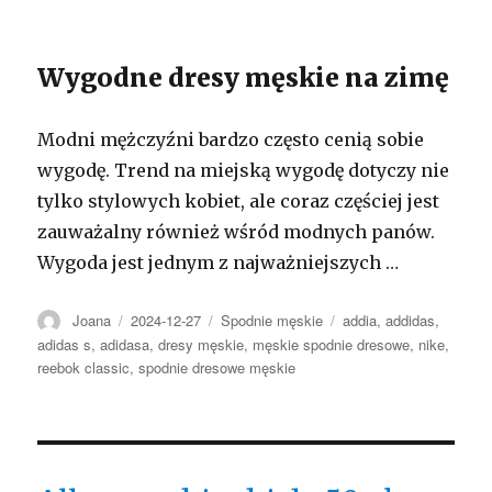
Wygodne dresy męskie na zimę
Modni mężczyźni bardzo często cenią sobie
wygodę. Trend na miejską wygodę dotyczy nie
tylko stylowych kobiet, ale coraz częściej jest
zauważalny również wśród modnych panów.
Wygoda jest jednym z najważniejszych …
Autor
Opublikowano
Kategorie
Tagi
Joana
2024-12-27
Spodnie męskie
addia
,
addidas
,
adidas s
,
adidasa
,
dresy męskie
,
męskie spodnie dresowe
,
nike
,
reebok classic
,
spodnie dresowe męskie