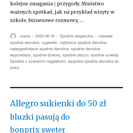
kolejne zmagania
i
przygody. Mnóstwo
ważnych spotkań, jak na przykład wizyty w
szkole, biznesowe rozmowy, …
Autor
Opublikowano
Kategorie
Tagi
Joana
2025-08-16
Spodnie eleganckie
ciekawe
spodnie damskie
,
cygaretki
,
najtańsze spodnie damskie
,
najwygodniejsze spodnie damskie
,
spodnie damskie
wyprzedaże
,
spodnie dzwony
,
spodnie plazzo
,
spodnie szwedy
,
Spodnie z szerokimi nogawkami
,
wygodne spodnie damskie do
pracy
Allegro sukienki do 50 zł
bluzki pasują do
bonprix sweter