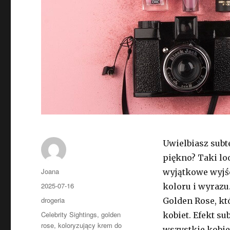
Uwielbiasz subt
piękno? Taki loo
Autor
Joana
wyjątkowe wyjśc
Opublikowano
2025-07-16
koloru i wyrazu
Kategorie
drogeria
Golden Rose, któ
Tagi
Celebrity Sightings
,
golden
kobiet. Efekt s
rose
,
koloryzujący krem do
wszystkie kobiet