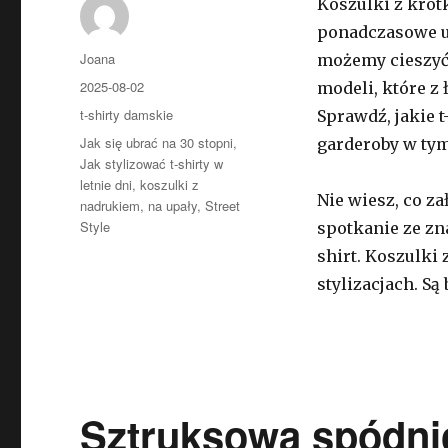
Koszulki z krót
ponadczasowe uz
Autor
Joana
możemy cieszyć
Opublikowano
2025-08-02
modeli, które z 
Kategorie
t-shirty damskie
Sprawdź, jakie t
Tagi
Jak się ubrać na 30 stopni
,
garderoby w tym
Jak stylizować t-shirty w
letnie dni
,
koszulki z
Nie wiesz, co za
nadrukiem
,
na upały
,
Street
Style
spotkanie ze zn
shirt. Koszulki
stylizacjach. Są
Sztruksowa spódni