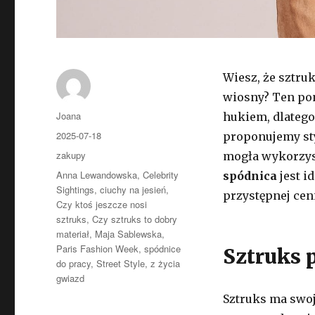
Wiesz, że sztru
wiosny? Ten po
Autor
Joana
hukiem, dlatego
Opublikowano
2025-07-18
proponujemy sty
Kategorie
zakupy
mogła wykorzyst
Tagi
Anna Lewandowska
,
Celebrity
spódnica
jest i
Sightings
,
ciuchy na jesień
,
przystępnej cen
Czy ktoś jeszcze nosi
sztruks
,
Czy sztruks to dobry
materiał
,
Maja Sablewska
,
Paris Fashion Week
,
spódnice
Sztruks 
do pracy
,
Street Style
,
z życia
gwiazd
Sztruks ma swoje