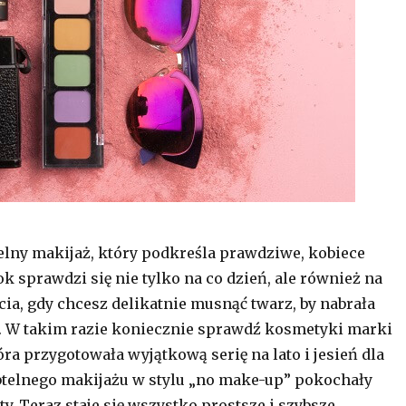
elny makijaż, który podkreśla prawdziwe, kobiece
k sprawdzi się nie tylko na co dzień, ale również na
ia, gdy chcesz delikatnie musnąć twarz, by nabrała
. W takim razie koniecznie sprawdź kosmetyki marki
ra przygotowała wyjątkową serię na lato i jesień dla
ubtelnego makijażu w stylu „no make-up” pokochały
y. Teraz staje się wszystko prostsze i szybsze.