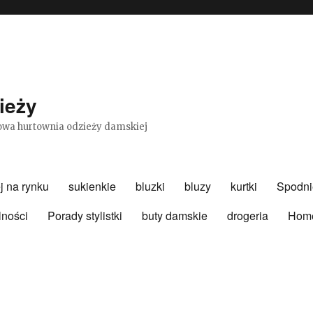
ieży
etowa hurtownia odzieży damskiej
j na rynku
sukienkie
bluzki
bluzy
kurtki
Spodni
lności
Porady stylistki
buty damskie
drogeria
Hom