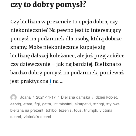
czy to dobry pomysł?
Czy bielizna w prezencie to opcja dobra, czy
niekoniecznie? Na pewno jest to interesujący
pomysł na podarunek dla osoby, którą dobrze
znamy. Może niekoniecznie kupuje się
bieliznę dalszej koleżance, ale już przyjaciółce
czy dziewczynie – jak najbardziej. Bielizna to
bardzo dobry pomysł na podarunek, ponieważ
jest praktyczna
i
na …
Autor
Opublikowano
Kategorie
Tagi
Joana
2024-11-17
Bielizna damska
dzień kobiet
,
esotiq
,
etam
,
figi
,
gatta
,
intimissimi
,
skarpetki
,
stringi
,
stylowa
bielizna na prezent
,
tchibo
,
tezenis
,
tous
,
triumph
,
victoria
secret
,
victoria's secret