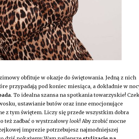
zimowy obfituje w okazje do świętowania. Jedną z nich
tóre przypadają pod koniec miesiąca, a dokładnie w noc
opada
. To idealna szansa na spotkania towarzyskie! Cze
wosku, ustawianie butów oraz inne emocjonujące
ne z tym świętem. Liczy się przede wszystkim dobra
to też zadbać o wystrzałowy
look
! Aby zrobić mocne
zejkowej imprezie potrzebujesz najmodniejszej
ego dziś pokażemy Wam najlepsze
stylizacje na