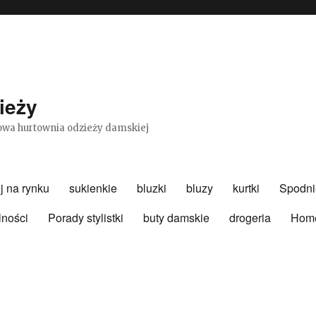
ieży
etowa hurtownia odzieży damskiej
j na rynku
sukienkie
bluzki
bluzy
kurtki
Spodni
lności
Porady stylistki
buty damskie
drogeria
Hom