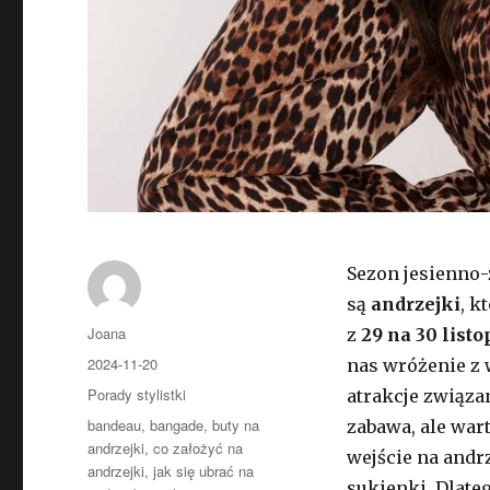
Sezon jesienno-
są
andrzejki
, k
Autor
Joana
z
29 na 30 list
Opublikowano
2024-11-20
nas wróżenie z 
Kategorie
Porady stylistki
atrakcje związa
Tagi
bandeau
,
bangade
,
buty na
zabawa, ale war
andrzejki
,
co założyć na
wejście na andr
andrzejki
,
jak się ubrać na
sukienki. Dlat