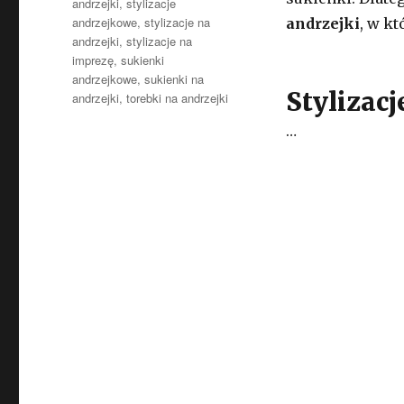
andrzejki
,
stylizacje
andrzejkowe
,
stylizacje na
andrzejki
, w k
andrzejki
,
stylizacje na
imprezę
,
sukienki
andrzejkowe
,
sukienki na
Stylizacj
andrzejki
,
torebki na andrzejki
…