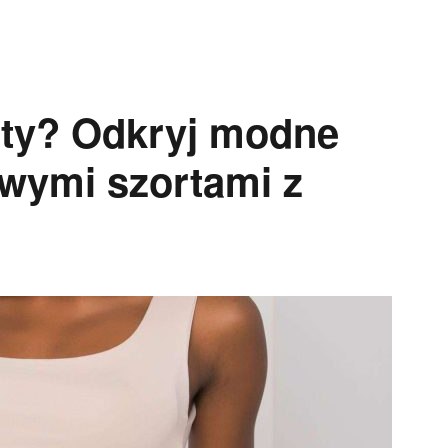
rty? Odkryj modne
owymi szortami z