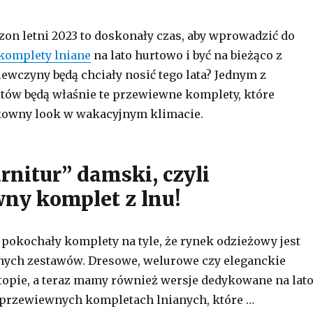
on letni 2023 to doskonały czas, aby wprowadzić do
komplety lniane
na lato hurtowo i być na bieżąco z
iewczyny będą chciały nosić tego lata? Jednym z
tów będą właśnie te przewiewne komplety, które
kowny look w wakacyjnym klimacie.
rnitur” damski, czyli
ny komplet z lnu!
 pokochały komplety na tyle, że rynek odzieżowy jest
nych zestawów. Dresowe, welurowe czy eleganckie
topie, a teraz mamy również wersje dedykowane na lato
 przewiewnych kompletach lnianych, które …