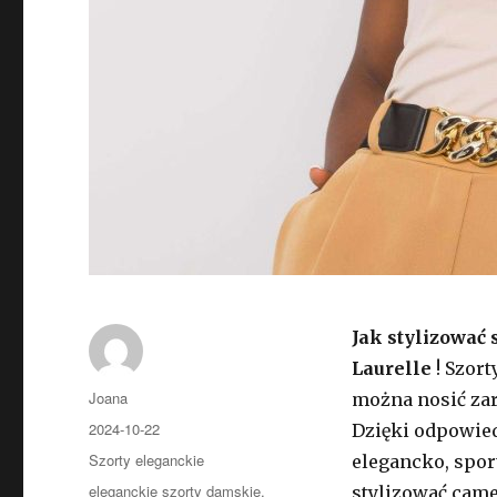
Jak stylizować 
Laurelle
! Szor
Autor
Joana
można nosić zar
Opublikowano
2024-10-22
Dzięki odpowie
Kategorie
Szorty eleganckie
elegancko, spor
Tagi
eleganckie szorty damskie
,
stylizować came