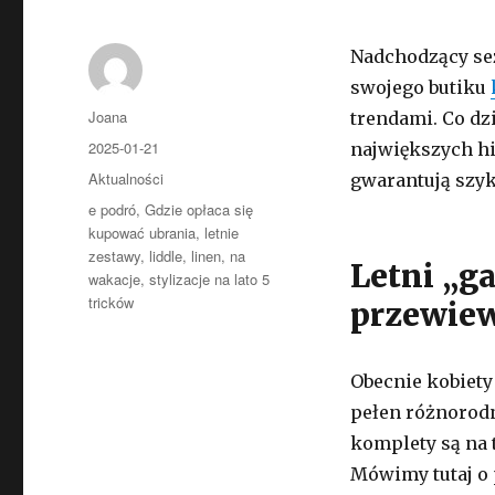
Nadchodzący sez
swojego butiku
Autor
Joana
trendami. Co dz
Opublikowano
2025-01-21
największych hi
Kategorie
Aktualności
gwarantują szy
Tagi
e podró
,
Gdzie opłaca się
kupować ubrania
,
letnie
zestawy
,
liddle
,
linen
,
na
Letni „ga
wakacje
,
stylizacje na lato 5
tricków
przewiew
Obecnie kobiety
pełen różnorod
komplety są na 
Mówimy tutaj o