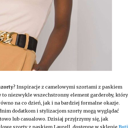
szorty
? Inspiracje z camelowymi szortami z paskiem
ty to niezwykle wszechstronny element garderoby, który
ówno na co dzień, jak i na bardziej formalne okazje.
dnim dodatkom i stylizacjom szorty mogą wyglądać
towo lub casualowo. Dzisiaj przyjrzymy się, jak
lowe szorty z paskiem Laurell, dostępne w sklepie
But