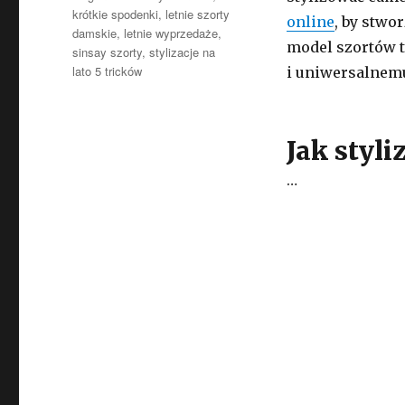
krótkie spodenki
,
letnie szorty
online
, by stwo
damskie
,
letnie wyprzedaże
,
model szortów t
sinsay szorty
,
stylizacje na
lato 5 tricków
i uniwersalnemu
Jak styli
…