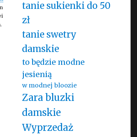
tanie sukienki do 50
en
wi
zł
.
tanie swetry
damskie
to będzie modne
jesienią
w modnej bloozie
Zara bluzki
damskie
Wyprzedaż