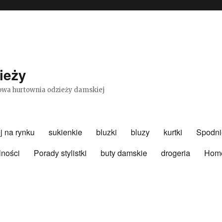
ieży
etowa hurtownia odzieży damskiej
j na rynku
sukienkie
bluzki
bluzy
kurtki
Spodni
lności
Porady stylistki
buty damskie
drogeria
Hom