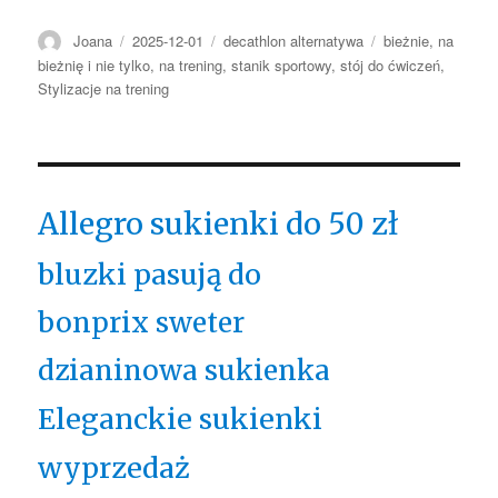
Autor
Opublikowano
Kategorie
Tagi
Joana
2025-12-01
decathlon alternatywa
bieżnie
,
na
bieżnię i nie tylko
,
na trening
,
stanik sportowy
,
stój do ćwiczeń
,
Stylizacje na trening
Allegro sukienki do 50 zł
bluzki pasują do
bonprix sweter
dzianinowa sukienka
Eleganckie sukienki
wyprzedaż