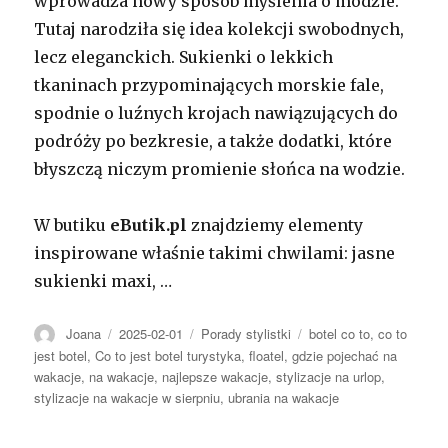
wprowadza nowy sposób myślenia o modzie.
Tutaj narodziła się idea kolekcji swobodnych,
lecz eleganckich. Sukienki o lekkich
tkaninach przypominających morskie fale,
spodnie o luźnych krojach nawiązujących do
podróży po bezkresie, a także dodatki, które
błyszczą niczym promienie słońca na wodzie.
W butiku
eButik.pl
znajdziemy elementy
inspirowane właśnie takimi chwilami: jasne
sukienki maxi, …
Autor
Opublikowano
Kategorie
Tagi
Joana
2025-02-01
Porady stylistki
botel co to
,
co to
jest botel
,
Co to jest botel turystyka
,
floatel
,
gdzie pojechać na
wakacje
,
na wakacje
,
najlepsze wakacje
,
stylizacje na urlop
,
stylizacje na wakacje w sierpniu
,
ubrania na wakacje