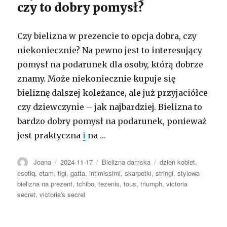
czy to dobry pomysł?
Czy bielizna w prezencie to opcja dobra, czy
niekoniecznie? Na pewno jest to interesujący
pomysł na podarunek dla osoby, którą dobrze
znamy. Może niekoniecznie kupuje się
bieliznę dalszej koleżance, ale już przyjaciółce
czy dziewczynie – jak najbardziej. Bielizna to
bardzo dobry pomysł na podarunek, ponieważ
jest praktyczna
i
na …
Autor
Opublikowano
Kategorie
Tagi
Joana
2024-11-17
Bielizna damska
dzień kobiet
,
esotiq
,
etam
,
figi
,
gatta
,
intimissimi
,
skarpetki
,
stringi
,
stylowa
bielizna na prezent
,
tchibo
,
tezenis
,
tous
,
triumph
,
victoria
secret
,
victoria's secret