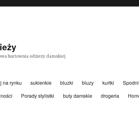
ieży
etowa hurtownia odzieży damskiej
j na rynku
sukienkie
bluzki
bluzy
kurtki
Spodni
lności
Porady stylistki
buty damskie
drogeria
Hom