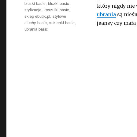
bluzki basic
,
bluzki basic
który nigdy nie
stylizacje
,
koszulki basic
,
ubrania
są nieśm
sklep ebutik.pl
,
stylowe
ciuchy basic
,
sukienki basic
,
jeansy czy mała 
ubrania basic