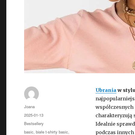
Ubrania
w stylu
najpopularniejs
Autor
Joana
współczesnych k
Opublikowano
2025-01-13
charakteryzują
Kategorie
Bestsellery
Idealnie sprawd
Tagi
basic
,
białe t-shirty basic
,
podczas innych o