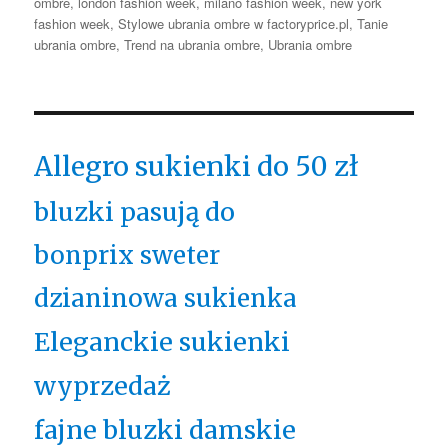
ombre
,
london fashion week
,
milano fashion week
,
new york
fashion week
,
Stylowe ubrania ombre w factoryprice.pl
,
Tanie
ubrania ombre
,
Trend na ubrania ombre
,
Ubrania ombre
Allegro sukienki do 50 zł
bluzki pasują do
bonprix sweter
dzianinowa sukienka
Eleganckie sukienki
wyprzedaż
fajne bluzki damskie