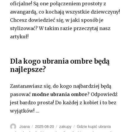
oficjalne! Są one połączeniem prostoty z
awangardą, co kochają wszystkie dziewczyny!
Chcesz dowiedzieć się, w jaki sposób je
stylizować? W takim razie przeczytaj nasz
artykuł!
Dla kogo ubrania ombre będą
najlepsze?
Zastanawiasz się, do kogo najbardziej będą
pasować
modne ubrania ombre
? Odpowiedź
jest bardzo prosta! Do każdej z kobiet i to bez
wyjątków!
…
Autor
Opublikowano
Kategorie
Tagi
Joana
2025-08-20
zakupy
Gdzie kupić ubrania